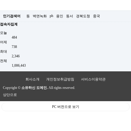
ph
인기검색어
동
벽면녹화
용인
동서
경북도청
중국
접속자집계
오늘
484
어제
738
최대
2,346
전체
1,006,443
회사소개
개인정보취급방침
서비스이용약관
Copyright ©
소유하신 도메인.
All rights reserved.
상단으로
PC 버전으로 보기