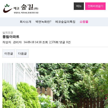
메뉴
전화바로걸기
회사소개
벽면녹화란?
에코숲길의특징
쇼핑몰
실외조경
풍림아파트
작성자
관리자
14-09-18 14:18
조회
2,576회
댓글
0건
이전글
다음글
본문