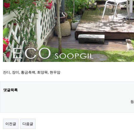
잔디, 장미, 황금측백, 회양목, 현무암
댓글목록
등
이전글
다음글